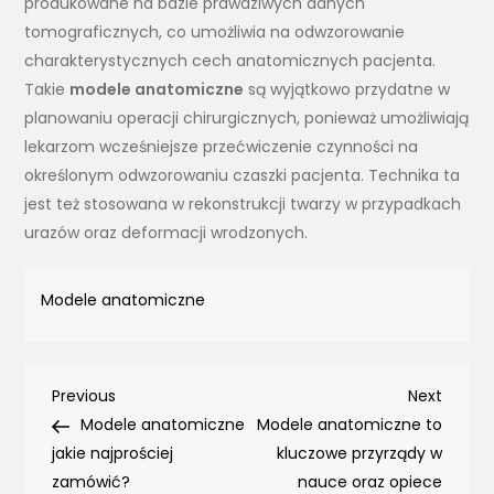
produkowane na bazie prawdziwych danych
tomograficznych, co umożliwia na odwzorowanie
charakterystycznych cech anatomicznych pacjenta.
Takie
modele anatomiczne
są wyjątkowo przydatne w
planowaniu operacji chirurgicznych, ponieważ umożliwiają
lekarzom wcześniejsze przećwiczenie czynności na
określonym odwzorowaniu czaszki pacjenta. Technika ta
jest też stosowana w rekonstrukcji twarzy w przypadkach
urazów oraz deformacji wrodzonych.
Modele anatomiczne
Nawigacja
Previous
Next
Previous
Next
Post
Post
Modele anatomiczne
Modele anatomiczne to
wpisu
jakie najprościej
kluczowe przyrządy w
zamówić?
nauce oraz opiece