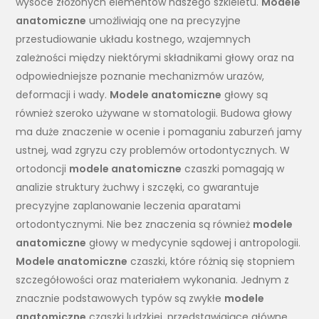
wysoce złożonych elementów naszego szkieletu.
Modele
anatomiczne
umożliwiają one na precyzyjne
przestudiowanie układu kostnego, wzajemnych
zależności między niektórymi składnikami głowy oraz na
odpowiedniejsze poznanie mechanizmów urazów,
deformacji i wady.
Modele anatomiczne
głowy są
również szeroko używane w stomatologii. Budowa głowy
ma duże znaczenie w ocenie i pomaganiu zaburzeń jamy
ustnej, wad zgryzu czy problemów ortodontycznych. W
ortodoncji
modele anatomiczne
czaszki pomagają w
analizie struktury żuchwy i szczęki, co gwarantuje
precyzyjne zaplanowanie leczenia aparatami
ortodontycznymi. Nie bez znaczenia są również
modele
anatomiczne
głowy w medycynie sądowej i antropologii.
Modele anatomiczne
czaszki, które różnią się stopniem
szczegółowości oraz materiałem wykonania. Jednym z
znacznie podstawowych typów są zwykłe
modele
anatomiczne
czaszki ludzkiej, przedstawiające główne