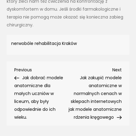
który zleci nam też ćwiczenia na konfrontację z
dyskomfortem w domu. Jeśli środki farmakologiczne i
terapia nie pomogą może okazać się konieczna zabieg
chirurgiczny.
nerwobóle rehabilitacja Kraków
Nawigacja
Previous
Next
Previous
Next
Post
Post
Jak dobrać modele
Jak zakupić modele
wpisu
anatomiczne dla
anatomiczne w
małych uczniów w
normalnych cenach w
liceum, aby były
sklepach internetowych
odpowiednie do ich
jak modele anatomiczne
wieku.
rdzenia kręgowego