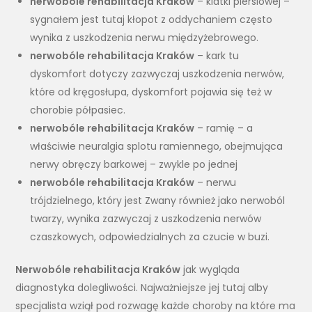
nerwobóle rehabilitacja Kraków
– klatki piersiowej –
sygnałem jest tutaj kłopot z oddychaniem często
wynika z uszkodzenia nerwu międzyżebrowego.
nerwobóle rehabilitacja Kraków
– kark tu
dyskomfort dotyczy zazwyczaj uszkodzenia nerwów,
które od kręgosłupa, dyskomfort pojawia się też w
chorobie półpasiec.
nerwobóle rehabilitacja Kraków
– ramię – a
właściwie neuralgia splotu ramiennego, obejmująca
nerwy obręczy barkowej – zwykle po jednej
nerwobóle rehabilitacja Kraków
– nerwu
trójdzielnego, który jest Zwany również jako nerwoból
twarzy, wynika zazwyczaj z uszkodzenia nerwów
czaszkowych, odpowiedzialnych za czucie w buzi.
Nerwobóle rehabilitacja Kraków
jak wygląda
diagnostyka dolegliwości. Najważniejsze jej tutaj alby
specjalista wziął pod rozwagę każde choroby na które ma